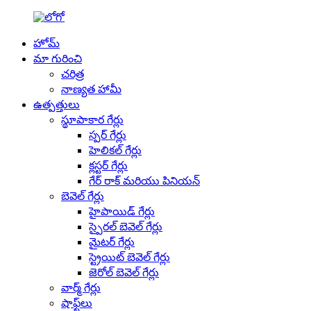
హోమ్
మా గురించి
చరిత్ర
నాణ్యత హామీ
ఉత్పత్తులు
స్థూపాకార గేర్లు
స్పర్ గేర్లు
హెలికల్ గేర్లు
క్లస్టర్ గేర్లు
గేర్ రాక్ మరియు పినియన్
బెవెల్ గేర్లు
హైపాయిడ్ గేర్లు
స్పైరల్ బెవెల్ గేర్లు
మైటర్ గేర్లు
స్ట్రెయిట్ బెవెల్ గేర్లు
జెరోల్ బెవెల్ గేర్లు
వార్మ్ గేర్లు
షాఫ్ట్‌లు