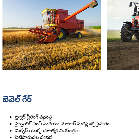
బెవెల్ గేర్
ట్రాక్టర్ స్టీరింగ్ వ్యవస్థ
హైడ్రాలిక్ పంప్ మరియు మోటార్ మధ్య శక్తి ప్రసారం
మిక్సర్ యొక్క దిశాత్మక నియంత్రణ
నీటిపారుదల వ్యవస్థ