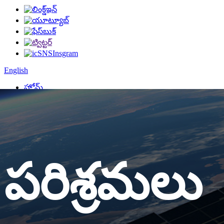
English
హోమ్
పరిశ్రమలు
వ్యవసాయం
పరిశ్రమలు