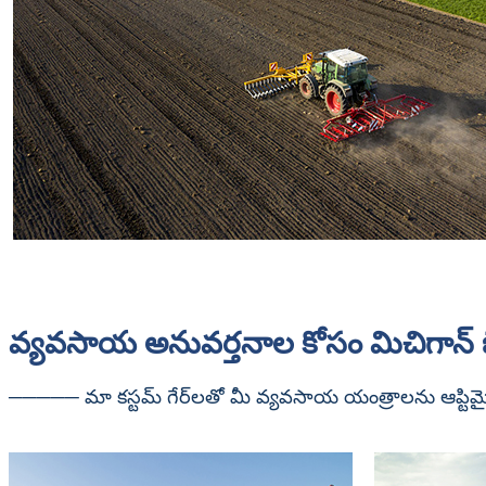
వ్యవసాయ అనువర్తనాల కోసం మిచిగాన్ బె
───── మా కస్టమ్ గేర్‌లతో మీ వ్యవసాయ యంత్రాలను ఆప్టి