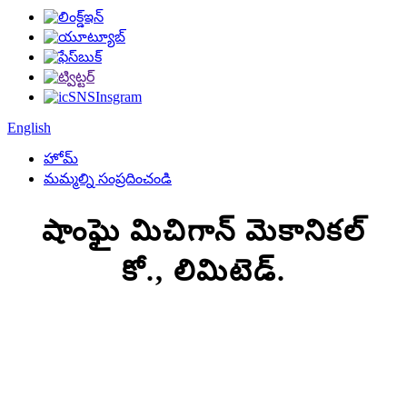
English
హోమ్
మమ్మల్ని సంప్రదించండి
షాంఘై మిచిగాన్ మెకానికల్
కో., లిమిటెడ్.