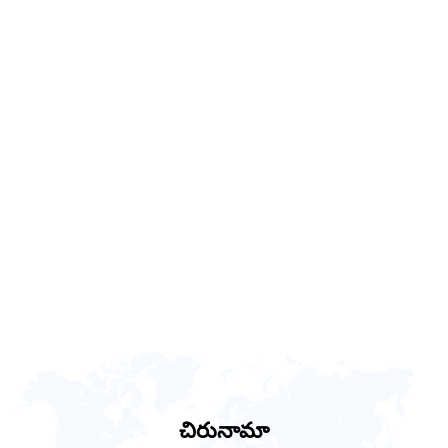
చిరునామా