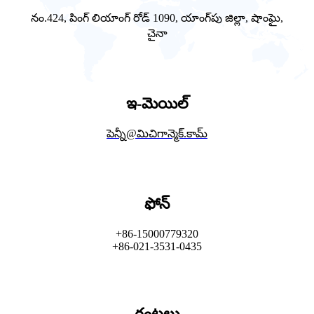
నం.424, పింగ్ లియాంగ్ రోడ్ 1090, యాంగ్‌పు జిల్లా, షాంఘై,
చైనా
ఇ-మెయిల్
పెన్నీ
@మిచిగాన్మెక్.కామ్
ఫోన్
+86-15000779320
+86-021-3531-0435
గంటలు