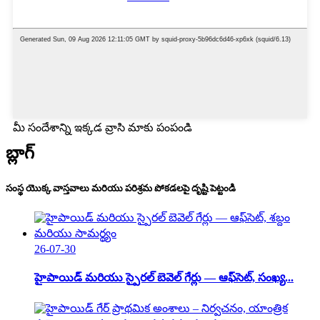
మీ సందేశాన్ని ఇక్కడ వ్రాసి మాకు పంపండి
బ్లాగ్
సంస్థ యొక్క వాస్తవాలు మరియు పరిశ్రమ పోకడలపై దృష్టి పెట్టండి
26-07-30
హైపాయిడ్ మరియు స్పైరల్ బెవెల్ గేర్లు — ఆఫ్‌సెట్, సంఖ్య...