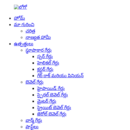
హోమ్
మా గురించి
చరిత్ర
నాణ్యత హామీ
ఉత్పత్తులు
స్థూపాకార గేర్లు
స్పర్ గేర్లు
హెలికల్ గేర్లు
క్లస్టర్ గేర్లు
గేర్ రాక్ మరియు పినియన్
బెవెల్ గేర్లు
హైపాయిడ్ గేర్లు
స్పైరల్ బెవెల్ గేర్లు
మైటర్ గేర్లు
స్ట్రెయిట్ బెవెల్ గేర్లు
జెరోల్ బెవెల్ గేర్లు
వార్మ్ గేర్లు
షాఫ్ట్‌లు