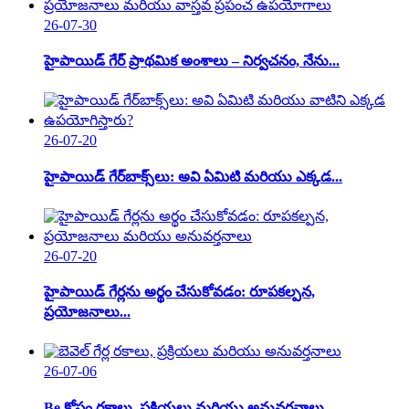
26-07-30
హైపాయిడ్ గేర్ ప్రాథమిక అంశాలు – నిర్వచనం, నేను...
26-07-20
హైపాయిడ్ గేర్‌బాక్స్‌లు: అవి ఏమిటి మరియు ఎక్కడ...
26-07-20
హైపాయిడ్ గేర్లను అర్థం చేసుకోవడం: రూపకల్పన,
ప్రయోజనాలు...
26-07-06
Be కోసం రకాలు, ప్రక్రియలు మరియు అనువర్తనాలు...