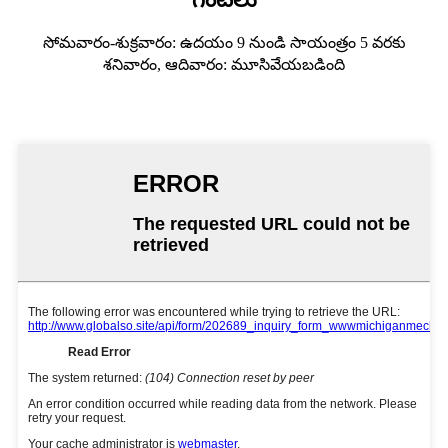
సోమవారం-శుక్రవారం: ఉదయం 9 నుండి సాయంత్రం 5 వరకు
శనివారం, ఆదివారం: మూసివేయబడింది