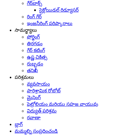
గేర్‌బాక్స్
సైక్లోయిడల్ రిడ్యూసర్
రింగ్ గేర్
ఇంజనీరింగ్ పరిష్కారాలు
సామర్థ్యాలు
ఫోర్జింగ్
తిరగడం
గేర్ కటింగ్
ఉష్ణ చికిత్స
రుబ్బడం
తనిఖీ
పరిశ్రమలు
వ్యవసాయం
పారిశ్రామిక రోబోట్
మైనింగ్
పెట్రోలియం మరియు సహజ వాయువు
విద్యుత్ పరిశ్రమ
రవాణా
బ్లాగ్
మమ్మల్ని సంప్రదించండి