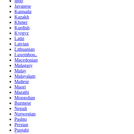
Igbo
Javanese
Kannada
Kazakh
Khmer
Kurdish
Kyrgyz
Latin
Latvian
Lithuanian
Luxembou..
Macedonian
Malagasy
Malay
Malayalam
Maltese
Maori
Marathi
Mongolian
Burmese
Nepali
Norwegian
Pashto
Persian
Punjabi