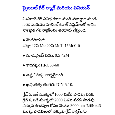
స్ట్రెయిట్ గేర్ ర్యాక్ మరియు పినియన్
మిచిగాన్ గేర్ వివిధ రకాల ముడి పదార్థాల నుండి
సరళ మరియు హెలికల్ టూత్ సిస్టమ్‌లతో అధిక
నాణ్యత గల ర్యాక్‌లను తయారు చేస్తుంది.
● మెటీరియల్:
40గ్రా,
42GrMo,
20GrMnTi,
16MnCr5
● మాడ్యులస్ పరిధి: 0.5-42M
● కాఠిన్యం: HRC58-60
● ఉష్ణ చికిత్స: కార్బరైజింగ్
● ఖచ్చితత్వ తరగతి: DIN 5-10.
గ్రేడ్ 5, ఒకే ముక్కలో 1000 మిమీ పొడవు వరకు
గ్రేడ్ 6, ఒకే ముక్కలో 2000 మిమీ వరకు పొడవు.
ఎక్కువ పొడవుల కోసం మేము 3000mm వరకు ఒకే
ముక్క పొడవులలో తక్కువ గ్రేడ్ ర్యాక్‌లను