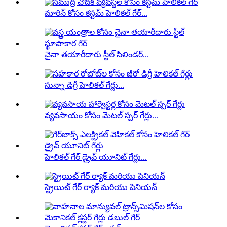
మారిన్ కోసం కస్టమ్ హెలికల్ గేర్...
చైనా తయారీదారు స్టీల్ సిలిండర్...
సున్నా డిగ్రీ హెలికల్ గేర్లు...
వ్యవసాయం కోసం మెటల్ స్పర్ గేర్లు...
హెలికల్ గేర్ డ్రైవ్ యూనిట్ గేర్లు...
స్ట్రెయిట్ గేర్ ర్యాక్ మరియు పినియన్