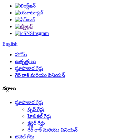
English
హోమ్
ఉత్పత్తులు
స్థూపాకార గేర్లు
గేర్ రాక్ మరియు పినియన్
వర్గాలు
స్థూపాకార గేర్లు
స్పర్ గేర్లు
హెలికల్ గేర్లు
క్లస్టర్ గేర్లు
గేర్ రాక్ మరియు పినియన్
బెవెల్ గేర్లు