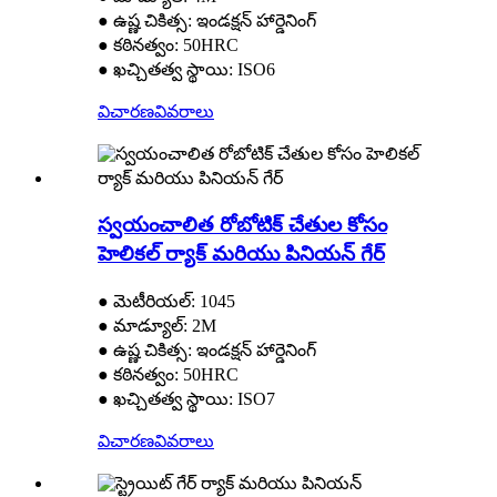
● ఉష్ణ చికిత్స: ఇండక్షన్ హార్డెనింగ్
● కఠినత్వం: 50HRC
● ఖచ్చితత్వ స్థాయి: ISO6
విచారణ
వివరాలు
స్వయంచాలిత రోబోటిక్ చేతుల కోసం
హెలికల్ ర్యాక్ మరియు పినియన్ గేర్
● మెటీరియల్: 1045
● మాడ్యూల్: 2M
● ఉష్ణ చికిత్స: ఇండక్షన్ హార్డెనింగ్
● కఠినత్వం: 50HRC
● ఖచ్చితత్వ స్థాయి: ISO7
విచారణ
వివరాలు