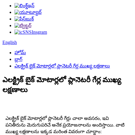
English
హోమ్
బ్లాగ్
ఎలక్ట్రిక్ బైక్ మోటార్లలో ప్లానెటరీ గేర్ల ముఖ్య లక్షణాలు
ఎలక్ట్రిక్ బైక్ మోటార్లలో ప్లానెటరీ గేర్ల ముఖ్య
లక్షణాలు
ఎలక్ట్రిక్ బైక్ మోటార్లలో ప్లానెటరీ గేర్లు చాలా అవసరం, ఇవి
పనితీరును మెరుగుపరిచే అనేక ప్రయోజనాలను అందిస్తాయి. వాటి
ముఖ్య లక్షణాలను ఇక్కడ మరింత వివరంగా చూద్దాం: