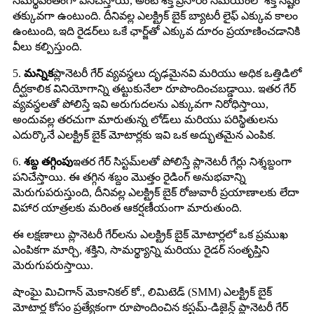
సమర్థవంతంగా పనిచేస్తాయి, అంటే శక్తి ప్రసారం సమయంలో శక్తి నష్టం
తక్కువగా ఉంటుంది. దీనివల్ల ఎలక్ట్రిక్ బైక్ బ్యాటరీ లైఫ్ ఎక్కువ కాలం
ఉంటుంది, ఇది రైడర్‌లు ఒకే ఛార్జ్‌తో ఎక్కువ దూరం ప్రయాణించడానికి
వీలు కల్పిస్తుంది.
5.
మన్నిక
ప్లానెటరీ గేర్ వ్యవస్థలు దృఢమైనవి మరియు అధిక ఒత్తిడిలో
దీర్ఘకాలిక వినియోగాన్ని తట్టుకునేలా రూపొందించబడ్డాయి. ఇతర గేర్
వ్యవస్థలతో పోలిస్తే ఇవి అరుగుదలను ఎక్కువగా నిరోధిస్తాయి,
అందువల్ల తరచుగా మారుతున్న లోడ్‌లు మరియు పరిస్థితులను
ఎదుర్కొనే ఎలక్ట్రిక్ బైక్ మోటార్లకు ఇవి ఒక అద్భుతమైన ఎంపిక.
6.
శబ్ద తగ్గింపు
ఇతర గేర్ సిస్టమ్‌లతో పోలిస్తే ప్లానెటరీ గేర్లు నిశ్శబ్దంగా
పనిచేస్తాయి. ఈ తగ్గిన శబ్దం మొత్తం రైడింగ్ అనుభవాన్ని
మెరుగుపరుస్తుంది, దీనివల్ల ఎలక్ట్రిక్ బైక్ రోజువారీ ప్రయాణాలకు లేదా
విహార యాత్రలకు మరింత ఆకర్షణీయంగా మారుతుంది.
ఈ లక్షణాలు ప్లానెటరీ గేర్‌లను ఎలక్ట్రిక్ బైక్ మోటార్లలో ఒక ప్రముఖ
ఎంపికగా మార్చి, శక్తిని, సామర్థ్యాన్ని మరియు రైడర్ సంతృప్తిని
మెరుగుపరుస్తాయి.
షాంఘై మిచిగాన్ మెకానికల్ కో., లిమిటెడ్ (SMM) ఎలక్ట్రిక్ బైక్
మోటార్ల కోసం ప్రత్యేకంగా రూపొందించిన కస్టమ్-డిజైన్డ్ ప్లానెటరీ గేర్