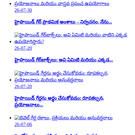
26-07-30
హైపాయిడ్ గేర్ ప్రాథమిక అంశాలు – నిర్వచనం, నేను...
26-07-20
హైపాయిడ్ గేర్‌బాక్స్‌లు: అవి ఏమిటి మరియు ఎక్కడ...
26-07-20
హైపాయిడ్ గేర్లను అర్థం చేసుకోవడం: రూపకల్పన,
ప్రయోజనాలు...
26-07-06