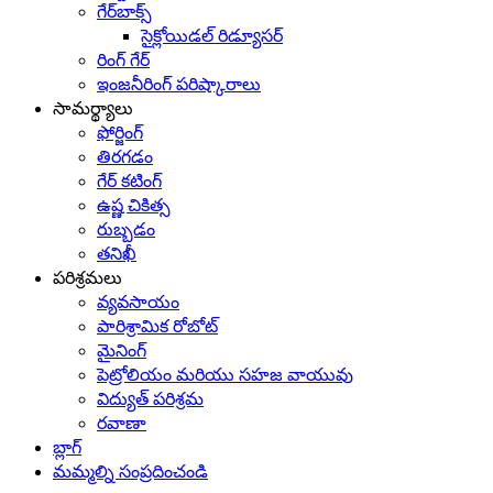
గేర్‌బాక్స్
సైక్లోయిడల్ రిడ్యూసర్
రింగ్ గేర్
ఇంజనీరింగ్ పరిష్కారాలు
సామర్థ్యాలు
ఫోర్జింగ్
తిరగడం
గేర్ కటింగ్
ఉష్ణ చికిత్స
రుబ్బడం
తనిఖీ
పరిశ్రమలు
వ్యవసాయం
పారిశ్రామిక రోబోట్
మైనింగ్
పెట్రోలియం మరియు సహజ వాయువు
విద్యుత్ పరిశ్రమ
రవాణా
బ్లాగ్
మమ్మల్ని సంప్రదించండి