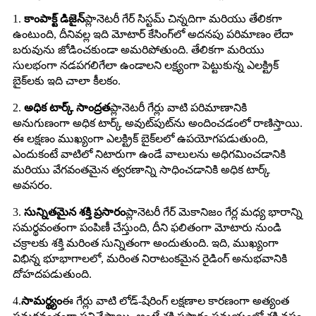
1.
కాంపాక్ట్ డిజైన్
ప్లానెటరీ గేర్ సిస్టమ్ చిన్నదిగా మరియు తేలికగా
ఉంటుంది, దీనివల్ల ఇది మోటార్ కేసింగ్‌లో అదనపు పరిమాణం లేదా
బరువును జోడించకుండా అమరిపోతుంది. తేలికగా మరియు
సులభంగా నడపగలిగేలా ఉండాలని లక్ష్యంగా పెట్టుకున్న ఎలక్ట్రిక్
బైక్‌లకు ఇది చాలా కీలకం.
2.
అధిక టార్క్ సాంద్రత
ప్లానెటరీ గేర్లు వాటి పరిమాణానికి
అనుగుణంగా అధిక టార్క్ అవుట్‌పుట్‌ను అందించడంలో రాణిస్తాయి.
ఈ లక్షణం ముఖ్యంగా ఎలక్ట్రిక్ బైక్‌లలో ఉపయోగపడుతుంది,
ఎందుకంటే వాటిలో నిటారుగా ఉండే వాలులను అధిగమించడానికి
మరియు వేగవంతమైన త్వరణాన్ని సాధించడానికి అధిక టార్క్
అవసరం.
3.
సున్నితమైన శక్తి ప్రసారం
ప్లానెటరీ గేర్ మెకానిజం గేర్ల మధ్య భారాన్ని
సమర్థవంతంగా పంపిణీ చేస్తుంది, దీని ఫలితంగా మోటారు నుండి
చక్రాలకు శక్తి మరింత సున్నితంగా అందుతుంది. ఇది, ముఖ్యంగా
విభిన్న భూభాగాలలో, మరింత నిరాటంకమైన రైడింగ్ అనుభవానికి
దోహదపడుతుంది.
4.
సామర్థ్యం
ఈ గేర్లు వాటి లోడ్-షేరింగ్ లక్షణాల కారణంగా అత్యంత