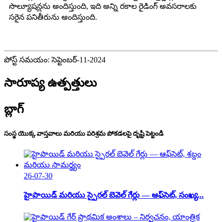
సొల్యూషన్లను అందిస్తుంది, ఇది అన్ని రకాల రైడింగ్ అవసరాలకు
సరైన పనితీరును అందిస్తుంది.
పోస్ట్ సమయం: సెప్టెంబర్-11-2024
సారూప్య ఉత్పత్తులు
బ్లాగ్
సంస్థ యొక్క వాస్తవాలు మరియు పరిశ్రమ పోకడలపై దృష్టి పెట్టండి
26-07-30
హైపాయిడ్ మరియు స్పైరల్ బెవెల్ గేర్లు — ఆఫ్‌సెట్, సంఖ్య...