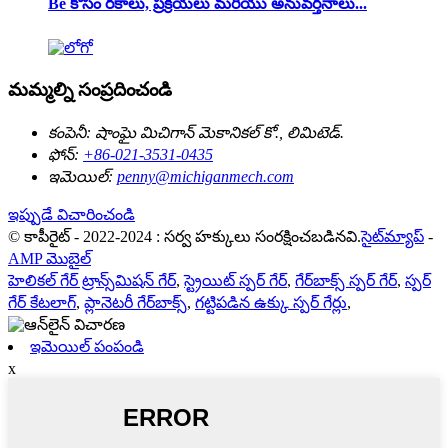
Be కోసం రకాలు, ప్రక్రియలు మరియు అనువర్తనాలు...
మమ్మల్ని సంప్రదించండి
కంపెనీ:
షాంఘై మిచిగాన్ మెకానికల్ కో., లిమిటెడ్.
ఫోన్:
+86-021-3531-0435
ఇమెయిల్:
penny@michiganmech.com
ఇప్పుడే విచారించండి
© కాపీరైట్ - 2022-2024 : సర్వ హక్కులు సంరక్షించబడినవి.
సైట్‌మ్యాప్
-
AMP మొబైల్
హెలికల్ గేర్ ట్రాన్స్‌మిషన్ గేర్
,
స్ట్రెయిట్ స్పర్ గేర్
,
గేర్‌బాక్స్ స్పర్ గేర్
,
స్పర్
గేర్ కేటలాగ్
,
ప్లానెటరీ గేర్‌బాక్స్
,
గట్టిపడిన ఉక్కు స్పర్ గేర్లు
,
ఇమెయిల్ పంపండి
x